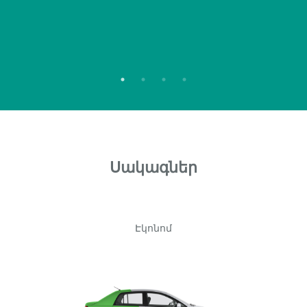
Սակագներ
Էկոնոմ