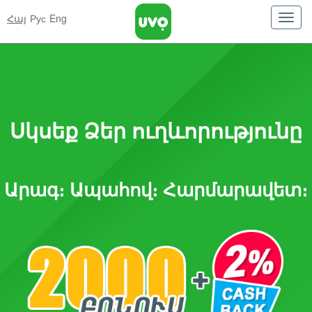
Հայ
Рус
Eng
Սկսեք Ձեր ուղևորությունը
Արագ։ Ապահով։ Հարմարավետ։